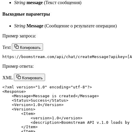
String
message
(Текст сообщения)
Выходные параметры
String
Message
(Сообщение о результате операции)
Пример запроса:
Text
Копировать
Пример ответа:
XML
Копировать
<?xml version=
"1.0"
 encoding=
"utf-8"
?>
<
Response
>
<
Message
>
Message is created
</
Message
>
<
Status
>
Success
</
Status
>
<
Version
>
1.0
</
Version
>
<
Versions
>
<
Item
>
<
version
>
1.0
</
version
>
<
description
>
Boomstream API v.1.0 loads by 
</
Item
>
<
Item
>