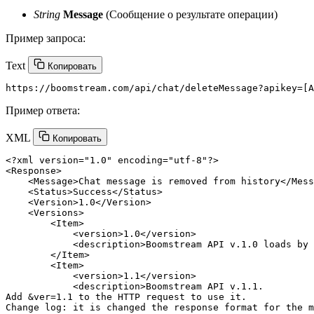
String
Message
(Сообщение о результате операции)
Пример запроса:
Text
Копировать
Пример ответа:
XML
Копировать
<?xml version=
"1.0"
 encoding=
"utf-8"
?>
<
Response
>
<
Message
>
Chat message is removed from history
</
Mess
<
Status
>
Success
</
Status
>
<
Version
>
1.0
</
Version
>
<
Versions
>
<
Item
>
<
version
>
1.0
</
version
>
<
description
>
Boomstream API v.1.0 loads by 
</
Item
>
<
Item
>
<
version
>
1.1
</
version
>
<
description
>
Boomstream API v.1.1. 

Add 
&
ver=1.1 to the HTTP request to use it. 

Change log: it is changed the response format for the m