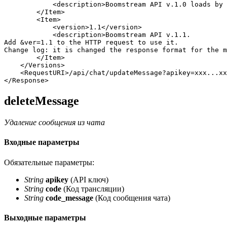
<
description
>
Boomstream API v.1.0 loads by 
</
Item
>
<
Item
>
<
version
>
1.1
</
version
>
<
description
>
Boomstream API v.1.1. 

Add 
&
ver=1.1 to the HTTP request to use it. 

Change log: it is changed the response format for the m
</
Item
>
</
Versions
>
<
RequestURI
>
/api/chat/updateMessage?apikey=xxx...xx
</
Response
>
deleteMessage
Удаление сообщения из чата
Входные параметры
Обязательные параметры:
String
apikey
(API ключ)
String
code
(Код трансляции)
String
code_message
(Код сообщения чата)
Выходные параметры