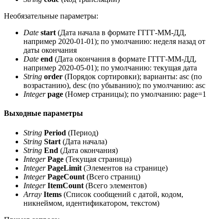
Необязательные параметры:
Date
start
(Дата начала в формате ГГГГ-ММ-ДД,
например 2020-01-01); по умолчанию: неделя назад от
даты окончания
Date
end
(Дата окончания в формате ГГГГ-ММ-ДД,
например 2020-05-01); по умолчанию: текущая дата
String
order
(Порядок сортировки); варианты: asc (по
возрастанию), desc (по убыванию); по умолчанию: asc
Integer
page
(Номер страницы); по умолчанию: page=1
Выходные параметры
String
Period
(Период)
String
Start
(Дата начала)
String
End
(Дата окончания)
Integer
Page
(Текущая страница)
Integer
PageLimit
(Элементов на странице)
Integer
PageCount
(Всего страниц)
Integer
ItemCount
(Всего элементов)
Array
Items
(Список сообщений с датой, кодом,
никнеймом, идентификатором, текстом)