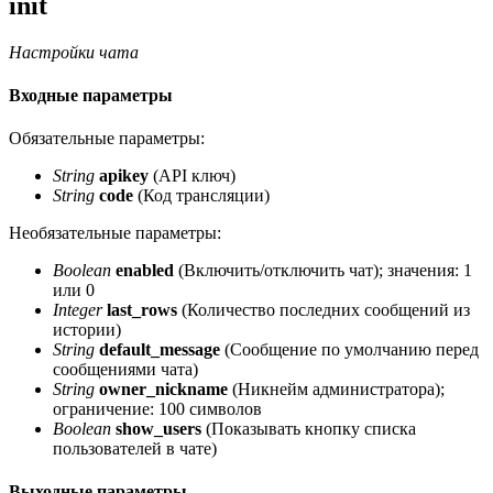
init
Настройки чата
Входные параметры
Обязательные параметры:
String
apikey
(API ключ)
String
code
(Код трансляции)
Необязательные параметры:
Boolean
enabled
(Включить/отключить чат); значения: 1
или 0
Integer
last_rows
(Количество последних сообщений из
истории)
String
default_message
(Сообщение по умолчанию перед
сообщениями чата)
String
owner_nickname
(Никнейм администратора);
ограничение: 100 символов
Boolean
show_users
(Показывать кнопку списка
пользователей в чате)
Выходные параметры