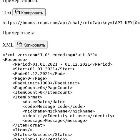
Пример запроса:
Text
Копировать
Пример ответа:
XML
Копировать
<?xml version=
"1.0"
 encoding=
"utf-8"
?>
<
Response
>
<
Period
>
01.01.2021 - 01.12.2021
</
Period
>
<
Start
>
01.01.2021
</
Start
>
<
End
>
01.12.2021
</
End
>
<
Page
>
0
</
Page
>
<
PageLimit
>
1000
</
PageLimit
>
<
PageCount
>
0
</
PageCount
>
<
ItemCount
>
0
</
ItemCount
>
<
ItemFormat
>
<
date
>
Date
</
date
>
<
code
>
Message code
</
code
>
<
nickname
>
Nickname
</
nickname
>
<
identity
>
Identity of user
</
identity
>
<
message
>
Message
</
message
>
</
ItemFormat
>
<
Items
/>
<
Status
>
Success
</
Status
>
<
Version
>
1.0
</
Version
>