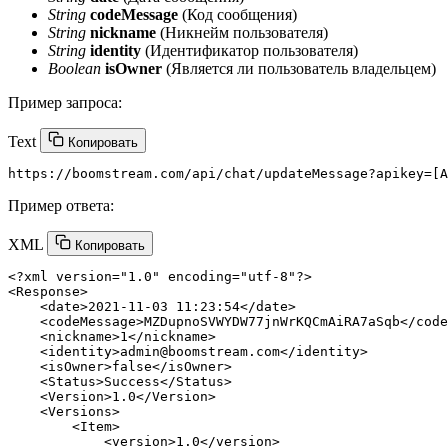
String
codeMessage
(Код сообщения)
String
nickname
(Никнейм пользователя)
String
identity
(Идентификатор пользователя)
Boolean
isOwner
(Является ли пользователь владельцем)
Пример запроса:
Text
Копировать
Пример ответа:
XML
Копировать
<?xml version=
"1.0"
 encoding=
"utf-8"
?>
<
Response
>
<
date
>
2021-11-03 11:23:54
</
date
>
<
codeMessage
>
MZDupnoSVWYDW77jnWrKQCmAiRA7aSqb
</
code
<
nickname
>
1
</
nickname
>
<
identity
>
admin@boomstream.com
</
identity
>
<
isOwner
>
false
</
isOwner
>
<
Status
>
Success
</
Status
>
<
Version
>
1.0
</
Version
>
<
Versions
>
<
Item
>
<
version
>
1.0
</
version
>