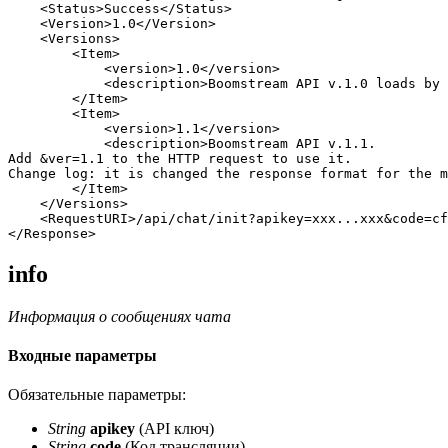
<
Status
>
Success
</
Status
>
<
Version
>
1.0
</
Version
>
<
Versions
>
<
Item
>
<
version
>
1.0
</
version
>
<
description
>
Boomstream API v.1.0 loads by 
</
Item
>
<
Item
>
<
version
>
1.1
</
version
>
<
description
>
Boomstream API v.1.1. 

Add 
&
ver=1.1 to the HTTP request to use it. 

Change log: it is changed the response format for the m
</
Item
>
</
Versions
>
<
RequestURI
>
/api/chat/init?apikey=xxx...xxx
&
code=cf
</
Response
>
info
Информация о сообщениях чата
Входные параметры
Обязательные параметры:
String
apikey
(API ключ)
String
code
(Код трансляции)