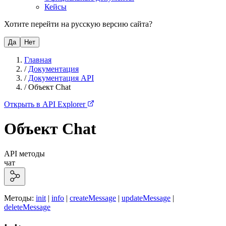
Кейсы
Хотите перейти на русскую версию сайта?
Да
Нет
Главная
/
Документация
/
Документация API
/
Объект Chat
Открыть в API Explorer
Объект Chat
API методы
чат
Методы:
init
|
info
|
createMessage
|
updateMessage
|
deleteMessage