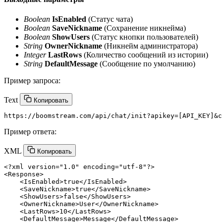
Boolean
IsEnabled
(Статус чата)
Boolean
SaveNickname
(Сохранение никнейма)
Boolean
ShowUsers
(Статус кнопки пользователей)
String
OwnerNickname
(Никнейм администратора)
Integer
LastRows
(Количество сообщений из истории)
String
DefaultMessage
(Сообщение по умолчанию)
Пример запроса:
Text
Копировать
Пример ответа:
XML
Копировать
<?xml version=
"1.0"
 encoding=
"utf-8"
?>
<
Response
>
<
IsEnabled
>
true
</
IsEnabled
>
<
SaveNickname
>
true
</
SaveNickname
>
<
ShowUsers
>
false
</
ShowUsers
>
<
OwnerNickname
>
User
</
OwnerNickname
>
<
LastRows
>
10
</
LastRows
>
<
DefaultMessage
>
Message
</
DefaultMessage
>