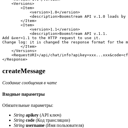
<
Versions
>
<
Item
>
<
version
>
1.0
</
version
>
<
description
>
Boomstream API v.1.0 loads by 
</
Item
>
<
Item
>
<
version
>
1.1
</
version
>
<
description
>
Boomstream API v.1.1. 

Add 
&
ver=1.1 to the HTTP request to use it. 

Change log: it is changed the response format for the m
</
Item
>
</
Versions
>
<
RequestURI
>
/api/chat/info?apikey=xxx...xxx
&
code=cf
</
Response
>
createMessage
Создание сообщения в чате
Входные параметры
Обязательные параметры:
String
apikey
(API ключ)
String
code
(Код трансляции)
String
username
(Имя пользователя)