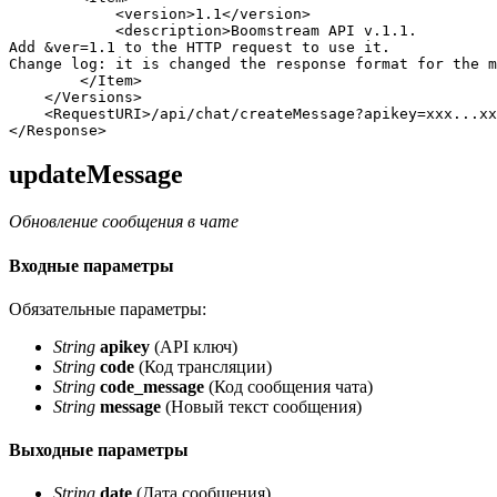
<
version
>
1.1
</
version
>
<
description
>
Boomstream API v.1.1. 

Add 
&
ver=1.1 to the HTTP request to use it. 

Change log: it is changed the response format for the m
</
Item
>
</
Versions
>
<
RequestURI
>
/api/chat/createMessage?apikey=xxx...xx
</
Response
>
updateMessage
Обновление сообщения в чате
Входные параметры
Обязательные параметры:
String
apikey
(API ключ)
String
code
(Код трансляции)
String
code_message
(Код сообщения чата)
String
message
(Новый текст сообщения)
Выходные параметры
String
date
(Дата сообщения)