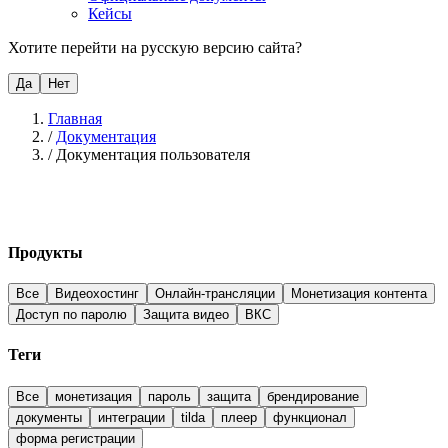
Кейсы
Хотите перейти на русскую версию сайта?
Да
Нет
Главная
/
Документация
/
Документация пользователя
Продукты
Все
Видеохостинг
Онлайн-трансляции
Монетизация контента
Доступ по паролю
Защита видео
ВКС
Теги
Все
монетизация
пароль
защита
брендирование
документы
интеграции
tilda
плеер
функционал
форма регистрации